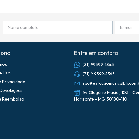
ional
Entre em contato
mos
(31) 99599-1365
e Uso
(31) 9 9599-1365
de Privacidade
sac@estacaomusicalbh.com.
 Devoluções
Av. Olegário Maciel, 103 - Ce
de Reembolso
Horizonte - MG, 30180-110