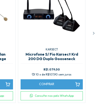
KARSECT
lan
Microfone S/ Fio Karsect Krd
Mic
Bege
200 DG Duplo Gooseneck
Avul
R$1.079,00
s
10
x de
R$107,90
sem juros
COMPRAR
App
Consulte-nos pelo WhatsApp