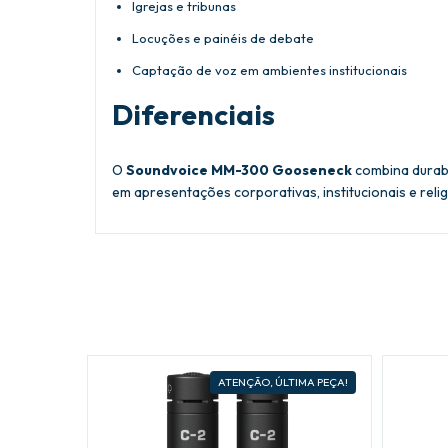
Igrejas e tribunas
Locuções e painéis de debate
Captação de voz em ambientes institucionais
Diferenciais
O
Soundvoice MM-300 Gooseneck
combina durabi
em apresentações corporativas, institucionais e relig
ESGOTADO
ATENÇÃO, ÚLTIMA PEÇA!