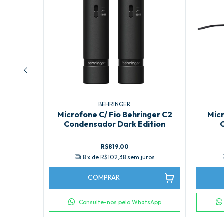
BEHRINGER
nger C1
Microfone C/ Fio Behringer C2
Micr
Condensador Dark Edition
R$819,00
8
x de
R$102,38
sem juros
tsApp
COMPRAR
Consulte-nos pelo WhatsApp