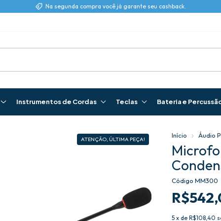
Na segunda compra você já garante seu cashback.
Instrumentos de Cordas
Teclas
Bateria e Percussã
Início
Áudio P
ATENÇÃO, ÚLTIMA PEÇA!
Microfo
Conden
Código
MM300
R$542,
5
x de
R$108,40
s