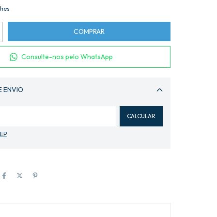
lhes
Consulte-nos pelo WhatsApp
E ENVIO
Alterar CEP
CALCULAR
CEP