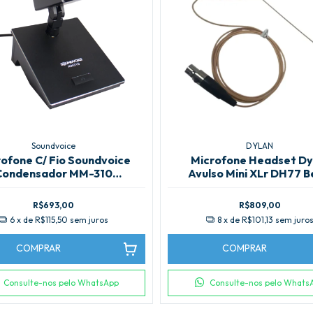
Soundvoice
DYLAN
ofone C/ Fio Soundvoice
Microfone Headset Dy
Condensador MM-310
Avulso Mini XLr DH77 
Shortneck
R$693,00
R$809,00
6
x de
R$115,50
sem juros
8
x de
R$101,13
sem juro
COMPRAR
COMPRAR
Consulte-nos pelo WhatsApp
Consulte-nos pelo Whats