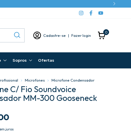
0
Cadastre-se
|
Fazer login
o
Sopros
Ofertas
rofissional
Microfones
Microfone Condensador
ne C/ Fio Soundvoice
sador MM-300 Gooseneck
00
em juros