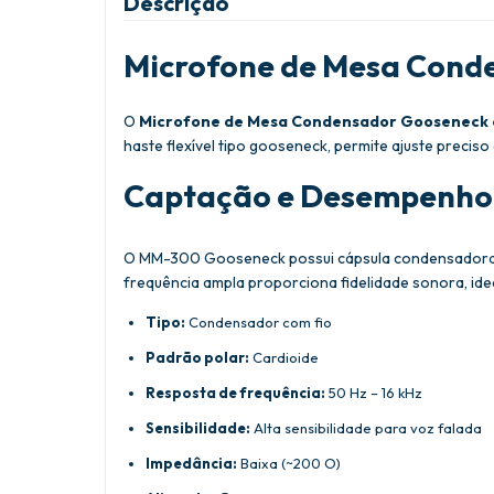
Descrição
Microfone de Mesa Cond
O
Microfone de Mesa Condensador Gooseneck 
haste flexível tipo gooseneck, permite ajuste precis
Captação e Desempenho
O MM-300 Gooseneck possui cápsula condensadora co
frequência ampla proporciona fidelidade sonora, ide
Tipo:
Condensador com fio
Padrão polar:
Cardioide
Resposta de frequência:
50 Hz – 16 kHz
Sensibilidade:
Alta sensibilidade para voz falada
Impedância:
Baixa (~200 O)