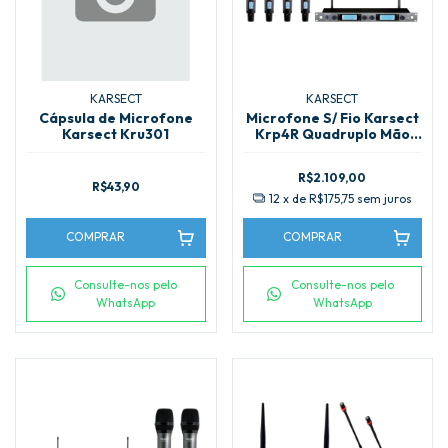
KARSECT
KARSECT
Cápsula de Microfone
Microfone S/ Fio Karsect
Karsect Kru301
Krp4R Quadruplo Mão
Rack
R$2.109,00
R$43,90
12
x de
R$175,75
sem juros
COMPRAR
COMPRAR
Consulte-nos pelo
Consulte-nos pelo
WhatsApp
WhatsApp