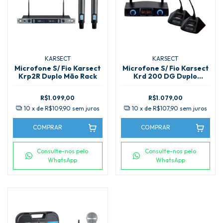
KARSECT
KARSECT
Microfone S/ Fio Karsect
Microfone S/ Fio Karsect
Krp2R Duplo Mão Rack
Krd 200 DG Duplo
Gooseneck
R$1.099,00
R$1.079,00
10
x de
R$109,90
sem juros
10
x de
R$107,90
sem juros
COMPRAR
COMPRAR
Consulte-nos pelo
Consulte-nos pelo
WhatsApp
WhatsApp