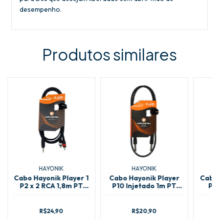
desempenho.
Produtos similares
HAYONIK
HAYONIK
Cabo Hayonik Player 1
Cabo Hayonik Player
Cabo 
P2 x 2 RCA 1,8m PT
P10 Injetado 1m PT
P2
81896
81882
R$24,90
R$20,90