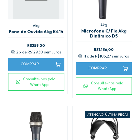
Akg
Akg
Microfone C/ Fio Akg
Fone de Ouvido Akg K414
Dinâmico D5
R$259,00
R$1.136,00
2
x de
R$129,50
sem juros
11
x de
R$103,27
sem juros
COMPRAR
COMPRAR
Consulte-nos pelo
Consulte-nos pelo
WhatsApp
WhatsApp
ATENÇÃO, ÚLTIMA PEÇA!