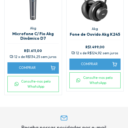
Akg
Akg
Microfone C/ Fio Akg
Fone de Ouvido Akg K245
Dinâmico D7
R$1.499,00
R$1.611,00
12
x de
R$124,92
sem juros
12
x de
R$134,25
sem juros
COMPRAR
COMPRAR
Consulte-nos pelo
Consulte-nos pelo
WhatsApp
WhatsApp
Receba nossas novidades por e-mail