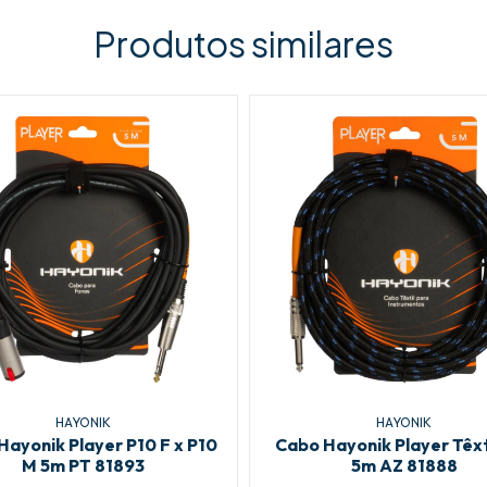
Produtos similares
HAYONIK
HAYONIK
Hayonik Player P10 F x P10
Cabo Hayonik Player Têxt
M 5m PT 81893
5m AZ 81888