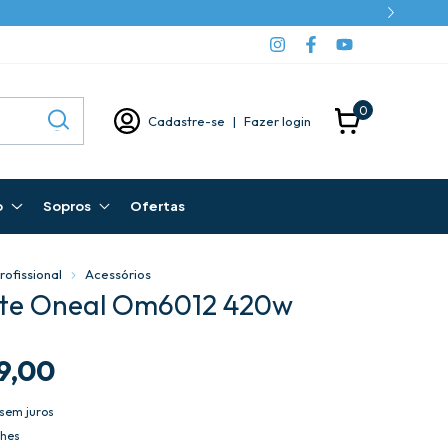
0
Cadastre-se
|
Fazer login
o
Sopros
Ofertas
rofissional
Acessórios
te Oneal Om6012 420w
9,00
sem juros
lhes