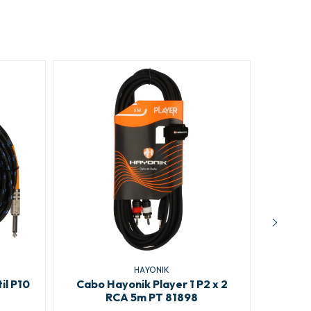
HAYONIK
il P10
Cabo Hayonik Player 1 P2 x 2
Cabo 
RCA 5m PT 81898