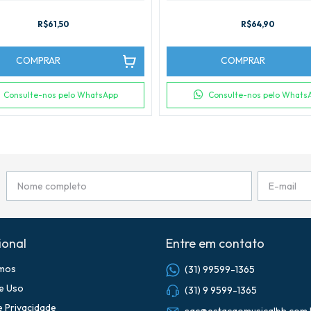
R$61,50
R$64,90
COMPRAR
COMPRAR
Consulte-nos pelo WhatsApp
Consulte-nos pelo Whats
ional
Entre em contato
mos
(31) 99599-1365
e Uso
(31) 9 9599-1365
de Privacidade
sac@estacaomusicalbh.com.