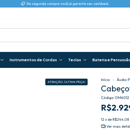
Na segunda compra você já garante seu cashback.
Instrumentos de Cordas
Teclas
Bateria e Percussã
Início
Áudio P
ATENÇÃO, ÚLTIMA PEÇA!
Cabeço
Código
OM6012
R$2.92
12
x de
R$244,08
Ver mais deta