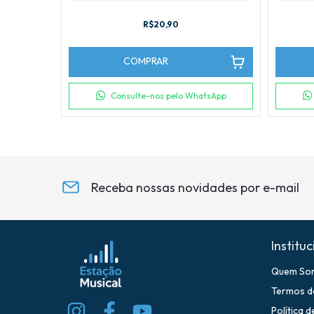
R$20,90
COMPRAR
tsApp
Consulte-nos pelo WhatsApp
Receba nossas novidades por e-mail
Instituc
Quem So
Termos d
Política 