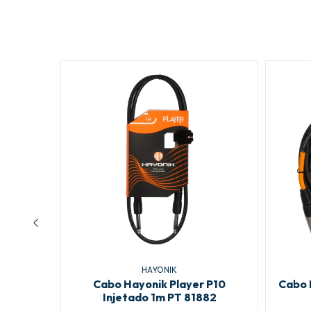
HAYONIK
A x RCA
Cabo Hayonik Player P10
Cabo 
Injetado 1m PT 81882